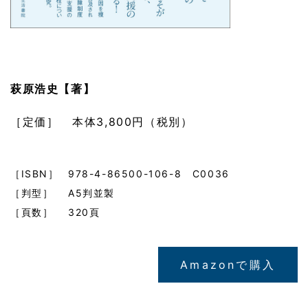
萩原浩史【著】
［定価］ 本体3,800円（税別）
［ISBN］
978-4-86500-106-8 C0036
［判型］
A5判並製
［頁数］
320頁
Amazonで購入