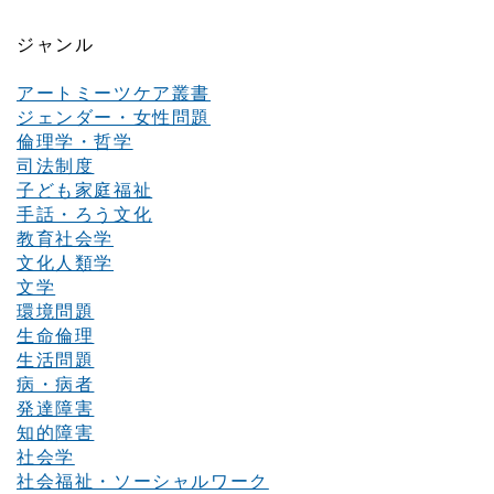
ジャンル
アートミーツケア叢書
ジェンダー・女性問題
倫理学・哲学
司法制度
子ども家庭福祉
手話・ろう文化
教育社会学
文化人類学
文学
環境問題
生命倫理
生活問題
病・病者
発達障害
知的障害
社会学
社会福祉・ソーシャルワーク