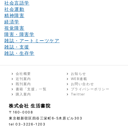
社会言語学
社会運動
精神障害
経済学
視覚障害
障害・障害学
雑誌・アートミーツケア
雑誌・支援
雑誌・生存学
会社概要
お知らせ
近刊案内
WEB連載
既刊案内
お問い合わせ
書籍「支援」一覧
プライバシーポリシー
購入案内
Twitter
株式会社 生活書院
〒160-0008
東京都新宿区四谷三栄町6-5木原ビル303
tel 03-3226-1203