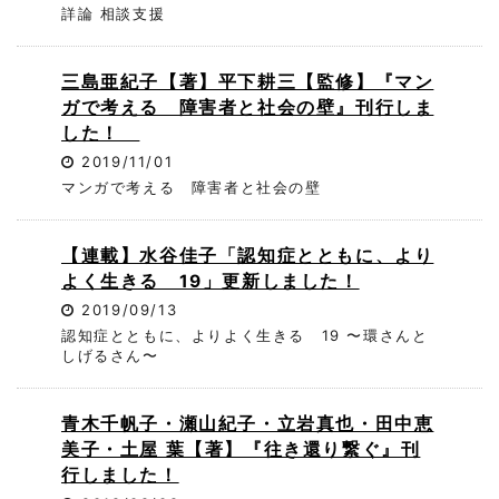
詳論 相談支援
三島亜紀子【著】平下耕三【監修】『マン
ガで考える 障害者と社会の壁』刊行しま
した！
2019/11/01
マンガで考える 障害者と社会の壁
【連載】水谷佳子「認知症とともに、より
よく生きる 19」更新しました！
2019/09/13
認知症とともに、よりよく生きる 19 〜環さんと
しげるさん〜
青木千帆子・瀬山紀子・立岩真也・田中恵
美子・土屋 葉【著】『往き還り繋ぐ』刊
行しました！