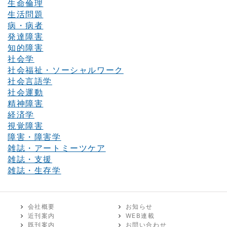
生命倫理
生活問題
病・病者
発達障害
知的障害
社会学
社会福祉・ソーシャルワーク
社会言語学
社会運動
精神障害
経済学
視覚障害
障害・障害学
雑誌・アートミーツケア
雑誌・支援
雑誌・生存学
会社概要
お知らせ
近刊案内
WEB連載
既刊案内
お問い合わせ