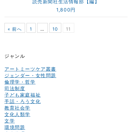
読売新聞社生活情報部【編】
1,800円
« 前へ
1
…
10
11
ジャンル
アートミーツケア叢書
ジェンダー・女性問題
倫理学・哲学
司法制度
子ども家庭福祉
手話・ろう文化
教育社会学
文化人類学
文学
環境問題