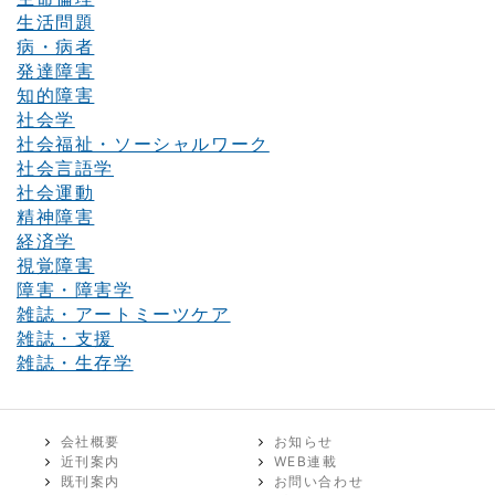
生活問題
病・病者
発達障害
知的障害
社会学
社会福祉・ソーシャルワーク
社会言語学
社会運動
精神障害
経済学
視覚障害
障害・障害学
雑誌・アートミーツケア
雑誌・支援
雑誌・生存学
会社概要
お知らせ
近刊案内
WEB連載
既刊案内
お問い合わせ