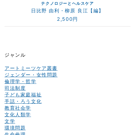
テクノロジーとヘルスケア
日比野 由利・柳原 良江【編】
2,500円
ジャンル
アートミーツケア叢書
ジェンダー・女性問題
倫理学・哲学
司法制度
子ども家庭福祉
手話・ろう文化
教育社会学
文化人類学
文学
環境問題
生命倫理